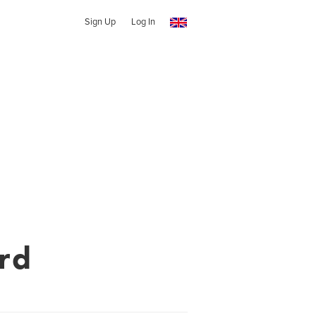
Sign Up
Log In
ard