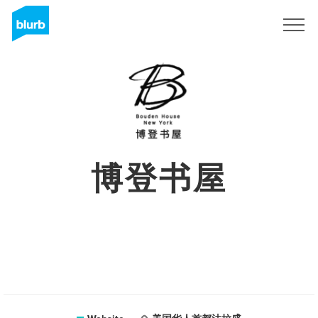
Sign Up
博登书屋