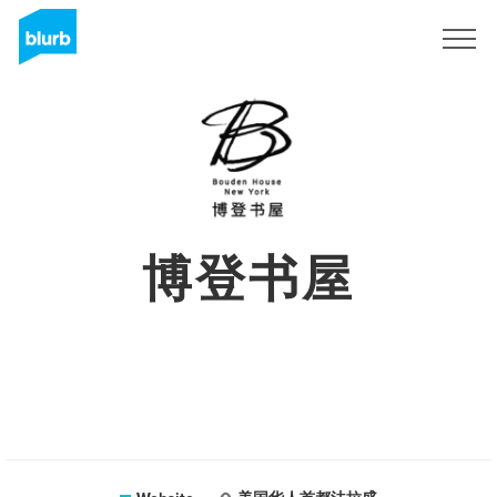
Sign Up
博登书屋