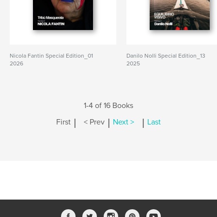
Nicola Fantin Special Edition_01
Danilo Nolli Special Edition_13
2026
2025
1-4 of 16 Books
|
|
|
First
< Prev
Next >
Last