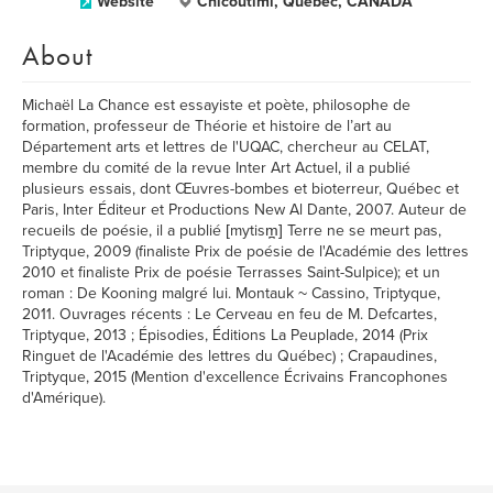
Website
Chicoutimi, Québec, CANADA
About
Michaël La Chance est essayiste et poète, philosophe de
formation, professeur de Théorie et histoire de l’art au
Département arts et lettres de l'UQAC, chercheur au CELAT,
membre du comité de la revue Inter Art Actuel, il a publié
plusieurs essais, dont Œuvres-bombes et bioterreur, Québec et
Paris, Inter Éditeur et Productions New Al Dante, 2007. Auteur de
recueils de poésie, il a publié [mytism̪] Terre ne se meurt pas,
Triptyque, 2009 (finaliste Prix de poésie de l'Académie des lettres
2010 et finaliste Prix de poésie Terrasses Saint-Sulpice); et un
roman : De Kooning malgré lui. Montauk ~ Cassino, Triptyque,
2011. Ouvrages récents : Le Cerveau en feu de M. Defcartes,
Triptyque, 2013 ; Épisodies, Éditions La Peuplade, 2014 (Prix
Ringuet de l'Académie des lettres du Québec) ; Crapaudines,
Triptyque, 2015 (Mention d'excellence Écrivains Francophones
d'Amérique).