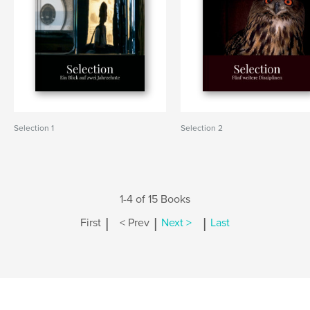
Selection 1
Selection 2
1-4 of 15 Books
|
|
|
First
< Prev
Next >
Last