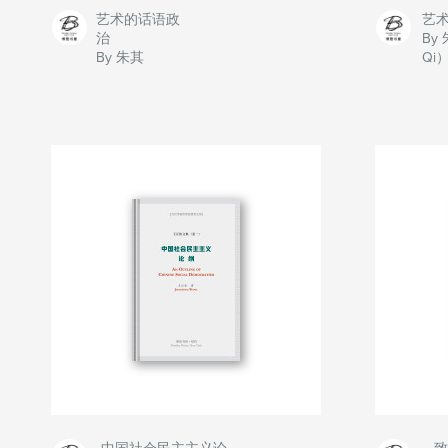
艺术的话语政
艺
治
By 
By 朱其
Qi