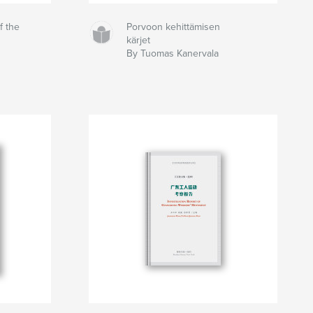
f the
Porvoon kehittämisen
kärjet
By Tuomas Kanervala