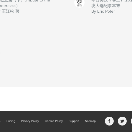
敬底层（下）(Tribute to the
今日美政（卷二）:20
derclass)
统大选纪事本末
y 王江松 著
By Eric Poter
t
b
Pricing
Privacy Policy
Cookie Policy
Support
Sitemap