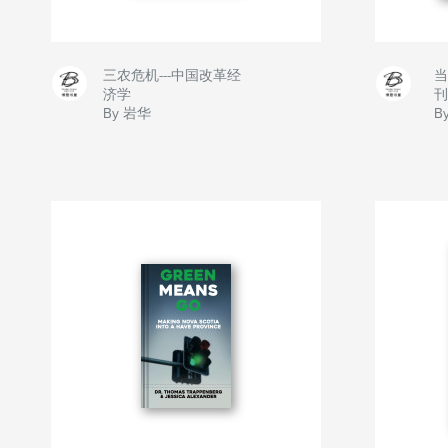
三农危机---中国改革经
当
济学
刊
By 岩华
B