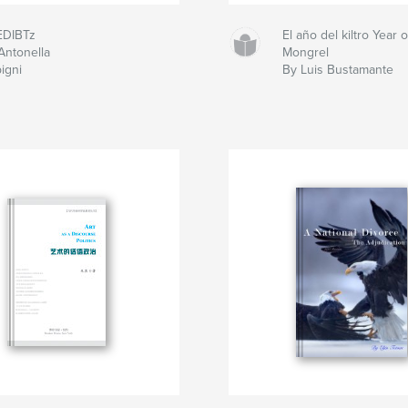
EDIBTz
El año del kiltro Year o
Antonella
Mongrel
pigni
By Luis Bustamante