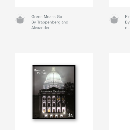
Green Means Go
Fi
By Trappenberg and
By
Alexander
et 