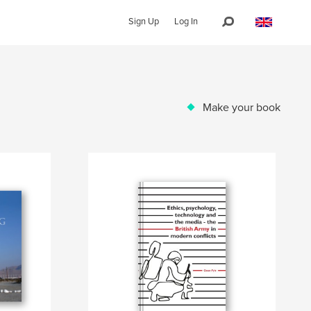
Sign Up
Log In
Make your book