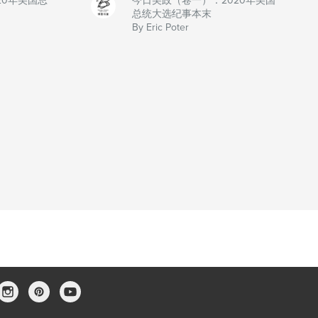
20年美国总
今日美政（卷一）：2020年美国
总统大选纪事本末
By Eric Poter