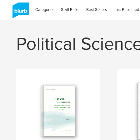
Categories
Staff Picks
Best Sellers
Just Published
Political Scienc