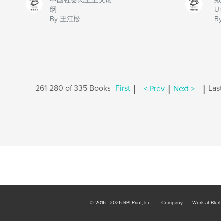
中国社会民主主义论
致
纲
Un
By 王江松
B
|
|
|
261-280 of 335 Books
First
< Prev
Next >
Las
© 2016 - 2026 RPI Print, Inc.
Company
Work at Blur