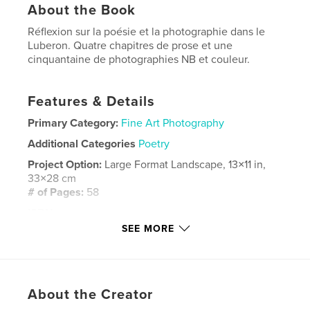
About the Book
Réflexion sur la poésie et la photographie dans le
Luberon. Quatre chapitres de prose et une
cinquantaine de photographies NB et couleur.
Features & Details
Primary Category:
Fine Art Photography
Additional Categories
Poetry
Project Option:
Large Format Landscape, 13×11 in,
33×28 cm
# of Pages:
58
ISBN
Hardcover, ImageWrap: 9780464344919
SEE MORE
Publish Date:
Sep 17, 2019
Language
French
Keywords
About the Creator
,
,
,
poésie. Réflexion
Photographie
Provence