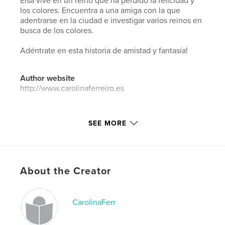
Elsa vive en un reino que ha perdido la felicidad y
los colores. Encuentra a una amiga con la que
adentrarse en la ciudad e investigar varios reinos en
busca de los colores.
Adéntrate en esta historia de amistad y fantasía!
Author website
http://www.carolinaferreiro.es
Features & Details
SEE MORE
Primary Category:
Fairy Tales
Additional Categories
Science Fiction & Fantasy
Project Option:
Standard Portrait, 8×10 in, 20×25 cm
About the Creator
# of Pages:
36
ISBN
Softcover: 9780464242703
CarolinaFerr
Hardcover, ImageWrap: 9780464242710