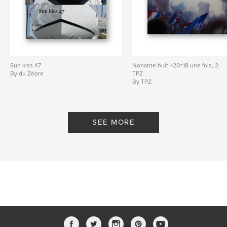
Language
Danish
Sun kiss 47
Nonante huit +20=18 une fois,.2
By du Zèbre
TPZ
By TPZ
SEE MORE