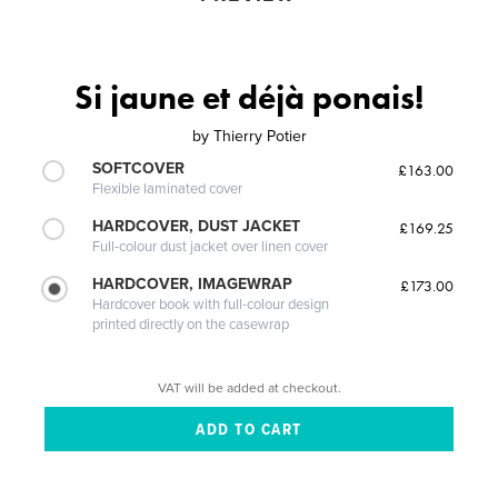
Si jaune et déjà ponais!
by
Thierry Potier
SOFTCOVER
£163.00
Flexible laminated cover
HARDCOVER, DUST JACKET
£169.25
Full-colour dust jacket over linen cover
HARDCOVER, IMAGEWRAP
£173.00
Hardcover book with full-colour design
printed directly on the casewrap
VAT will be added at checkout.