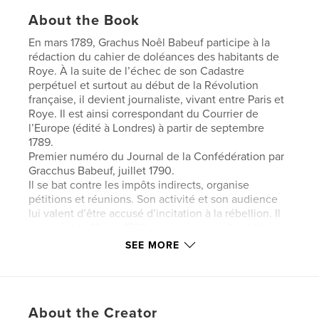
About the Book
En mars 1789, Grachus Noêl Babeuf participe à la
rédaction du cahier de doléances des habitants de
Roye. À la suite de l’échec de son Cadastre
perpétuel et surtout au début de la Révolution
française, il devient journaliste, vivant entre Paris et
Roye. Il est ainsi correspondant du Courrier de
l’Europe (édité à Londres) à partir de septembre
1789.
Premier numéro du Journal de la Confédération par
Gracchus Babeuf, juillet 1790.
Il se bat contre les impôts indirects, organise
pétitions et réunions. Son activité et son audience
lui valent d’être accusé d’incitation à la rébellion. Il
est arrêté le 19 mai 1790 et emprisonné. Il est libéré
en juillet, grâce à la pression du révolutionnaire
SEE MORE
Jean-Paul Marat. Le 14 juillet 1790, il assiste à la Fête
de la Fédération. À la même époque, il rompt avec
le catholicisme (il écrit en 1793 : « Le christianisme
et la liberté sont incompatibles »). En juillet 1790,
About the Creator
Babeuf imprime un nouveau journal qui n'aura que