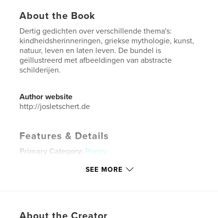
About the Book
Dertig gedichten over verschillende thema's:
kindheidsherinneringen, griekse mythologie, kunst,
natuur, leven en laten leven. De bundel is
geïllustreerd met afbeeldingen van abstracte
schilderijen.
Author website
http://josletschert.de
Features & Details
Primary Category:
Poetry
Project Option:
5×8 in, 13×20 cm
SEE MORE
# of Pages:
50
ISBN
Hardcover, Dust Jacket: 9781364043711
Publish Date:
Nov 16, 2018
About the Creator