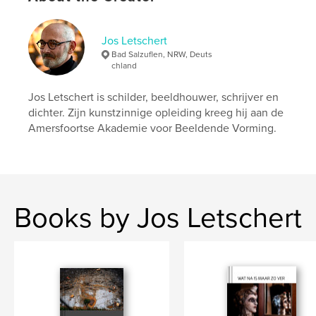
Language
Dutch
Keywords
Jos Letschert
Bad Salzuflen, NRW, Deuts
,
,
kunst
gedichten
poëzie
chland
Jos Letschert is schilder, beeldhouwer, schrijver en
dichter. Zijn kunstzinnige opleiding kreeg hij aan de
Amersfoortse Akademie voor Beeldende Vorming.
Books by Jos Letschert