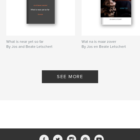
What is near yet so far
Wat na is maar zover
By Jos and Beate Letschert
By Jos en Beate Letschert
SEE MORE