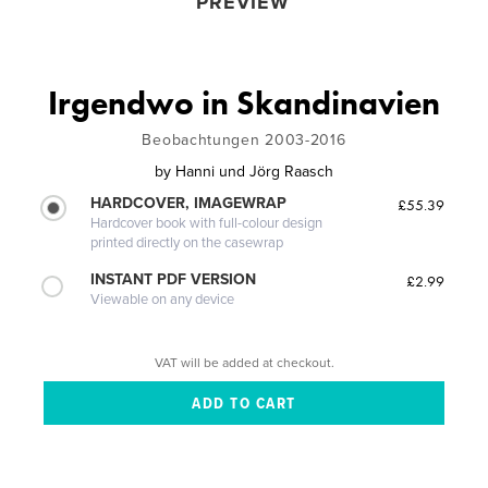
PREVIEW
Irgendwo in Skandinavien
Beobachtungen 2003-2016
by
Hanni und Jörg Raasch
HARDCOVER, IMAGEWRAP
£55.39
Hardcover book with full-colour design
printed directly on the casewrap
INSTANT PDF VERSION
£2.99
Viewable on any device
VAT will be added at checkout.