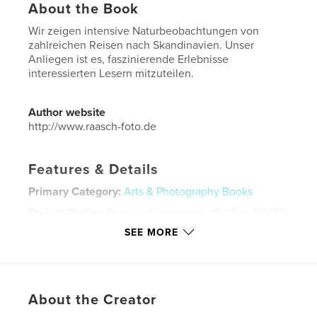
About the Book
Wir zeigen intensive Naturbeobachtungen von
zahlreichen Reisen nach Skandinavien. Unser
Anliegen ist es, faszinierende Erlebnisse
interessierten Lesern mitzuteilen.
Author website
http://www.raasch-foto.de
Features & Details
Primary Category:
Arts & Photography Books
Project Option:
Standard Landscape, 10×8 in, 25×20
cm
SEE MORE
# of Pages:
98
Publish Date:
Jan 16, 2017
Language
German
About the Creator
Keywords