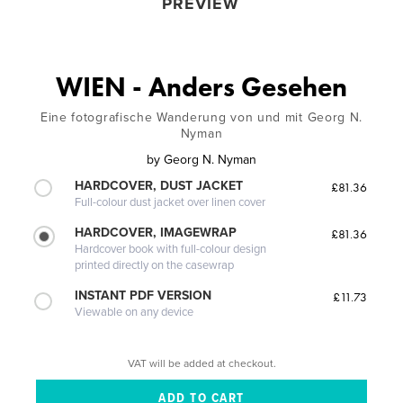
PREVIEW
WIEN - Anders Gesehen
Eine fotografische Wanderung von und mit Georg N.
Nyman
by
Georg N. Nyman
HARDCOVER, DUST JACKET
£81.36
Full-colour dust jacket over linen cover
HARDCOVER, IMAGEWRAP
£81.36
Hardcover book with full-colour design
printed directly on the casewrap
INSTANT PDF VERSION
£11.73
Viewable on any device
VAT will be added at checkout.