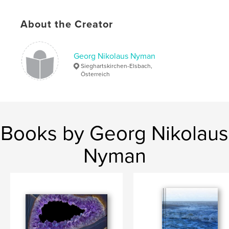
ISBN
Hardcover, Dust Jacket: 9781320051309
About the Creator
Hardcover, ImageWrap: 9781320051316
Publish Date:
Jun 24, 2014
Georg Nikolaus Nyman
Language
German
Sieghartskirchen-Elsbach,
Österreich
Keywords
,
Wien
Fotografie
Books by Georg Nikolaus
Nyman