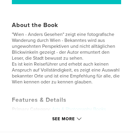
About the Book
"Wien - Anders Gesehen" zeigt eine fotografische
Wanderung durch Wien - Bekanntes wird aus
ungewohnten Perspektiven und nicht alltäglichen
Blickwinkeln gezeigt - der Autor ermuntert den
Leser, die Stadt bewusst zu sehen.
Es ist kein Reiseführer und erhebt auch keinen
Anspruch auf Vollständigkeit, es zeigt eine Auswahl
bekannter Orte und ist eine Empfehlung für alle, die
Wien kennen oder zu kennen glauben.
Features & Details
Primary Category:
Arts & Photography Books
Project Option:
Large Format Landscape, 13×11 in,
SEE MORE
33×28 cm
# of Pages:
66