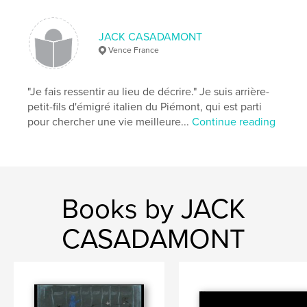
mythes.
Texte original de Claudie Alba.
JACK CASADAMONT
Reproduit l'ensemble de l'album "surfaces".
Vence France
...sur Pascal Guignard...
Format 30x30cm. 80pages.
Imprimé sur papier ProLine photo Perle.
"Je fais ressentir au lieu de décrire." Je suis arrière-
Dernières feuilles ProLine noir.
petit-fils d'émigré italien du Piémont, qui est parti
pour chercher une vie meilleure...
Continue reading
Author website
http://jackcasadamont.wix.com/jack-casadamont
Features & Details
Books by JACK
Primary Category:
Fine Art Photography
CASADAMONT
Project Option:
Large Square, 12×12 in, 30×30 cm
# of Pages:
80
Publish Date:
Dec 04, 2011
Language
French