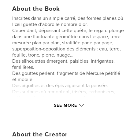
About the Book
Inscrites dans un simple carré, des formes planes où
l’œil guette d’abord le nombre d’or.
Cependant, dépassant cette quête, le regard plonge
dans une fluctuante géométrie dans l’espace, terre
mesurée plan par plan, stratifiée page par page,
superposition-opposition des éléments : eau, terre,
feuille, tronc, pierre, nuage…
Des silhouettes émergent, paisibles, intrigantes,
familières.
Des gouttes perlent, fragments de Mercure pétrifié
et mobile.
Des aiguilles et des épis aiguisent la pensée.
Des surfaces où remontent, irisées, carbonisées,
métamorphosées par le passage dans les espaces
sous-jacents, éveillées par cette lumineuse
SEE MORE
catabase, des parcelles de l’édifice immense du
souvenir.
Les titres accompagnent cette démarche
About the Creator
d’arpenteur, arpenteur des mots, des terres et des