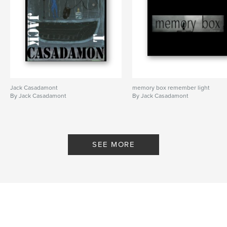
Keywords
,
,
poésie visuelle
estampes numériques
arts numériques
,
photographie
,
art
,
littérature
Jack Casadamont
memory box remember light
By Jack Casadamont
By Jack Casadamont
SEE MORE