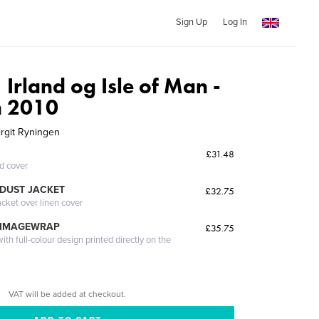
Sign Up
Log In
 Irland og Isle of Man -
 2010
irgit Ryningen
£31.48
ed cover
DUST JACKET
£32.75
acket over linen cover
 IMAGEWRAP
£35.75
th full-colour design printed directly on the
VAT will be added at checkout.