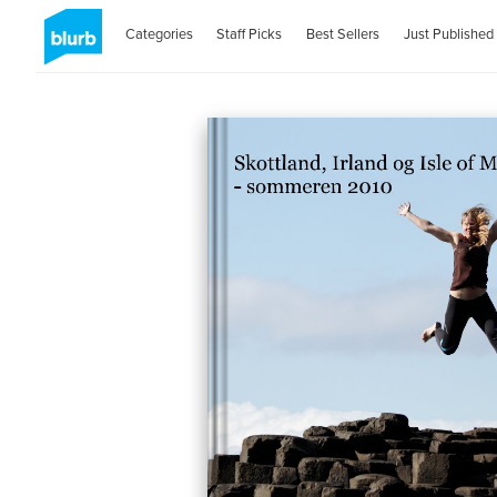
Categories
Staff Picks
Best Sellers
Just Published