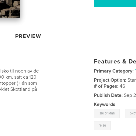
PREVIEW
Features & De
sko til noen av de
Primary Category:
00 km, satt ca 120
Project Option:
Sta
entopper (+ én som
# of Pages:
46
syklet Skottland på
Publish Date:
Sep 2
Keywords
,
Isle of Man
Sko
reise