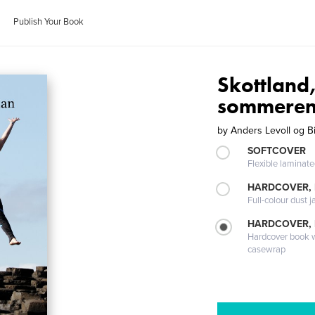
Publish Your Book
Skottland,
sommeren
by
Anders Levoll og B
SOFTCOVER
Flexible laminat
HARDCOVER, 
Full-colour dust j
HARDCOVER,
Hardcover book wi
casewrap