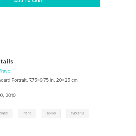
tails
Travel
ndard Portrait, 7.75×9.75 in, 20×25 cm
0, 2010
,
,
,
,
ttland
Irland
sykkel
sykkeltur