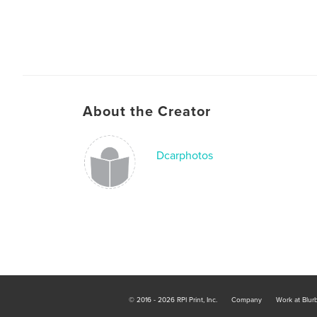
About the Creator
Dcarphotos
© 2016 - 2026 RPI Print, Inc.
Company
Work at Blur