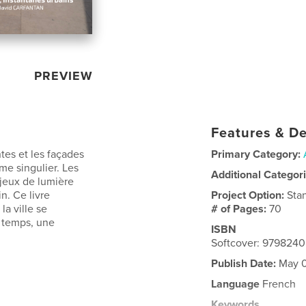
PREVIEW
Features & De
tes et les façades
Primary Category:
me singulier. Les
Additional Categor
 jeux de lumière
n. Ce livre
Project Option:
Sta
la ville se
# of Pages:
70
e temps, une
ISBN
Softcover: 979824
Publish Date:
May 0
Language
French
Keywords