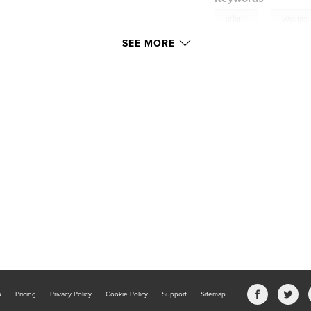
,
urbain
voyages
SEE MORE
b
Pricing
Privacy Policy
Cookie Policy
Support
Sitemap