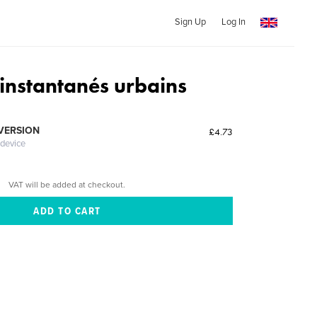
Sign Up
Log In
 instantanés urbains
 VERSION
£4.73
 device
VAT will be added at checkout.