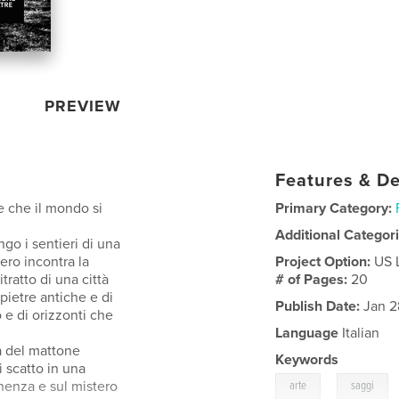
PREVIEW
Features & De
re che il mondo si
Primary Category:
Additional Categor
go i sentieri di una
nero incontra la
Project Option:
US 
tratto di una città
# of Pages:
20
 pietre antiche e di
Publish Date:
Jan 2
 e di orizzonti che
Language
Italian
da del mattone
Keywords
 scatto in una
,
enenza e sul mistero
arte
saggi