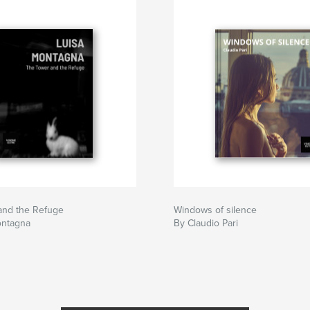
and the Refuge
Windows of silence
ontagna
By Claudio Pari