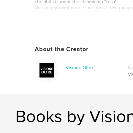
che abita i luoghi che chiamiamo "casa".
Un omaggio profondo e rarefatto alla Ferrara pi
Author website
http://www.visioneoltre.it
About the Creator
Visione Oltre
Un
vi
Books by Vision