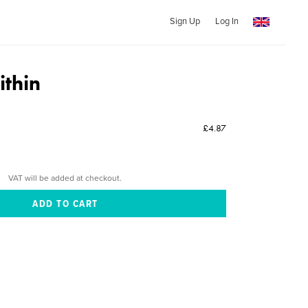
Sign Up
Log In
ithin
£4.87
VAT will be added at checkout.