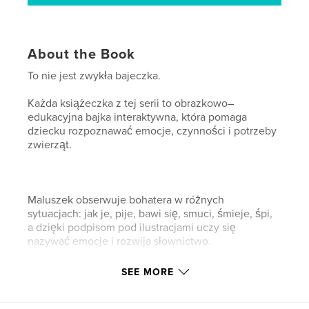
About the Book
To nie jest zwykła bajeczka.
Każda książeczka z tej serii to obrazkowo–
edukacyjna bajka interaktywna, która pomaga
dziecku rozpoznawać emocje, czynności i potrzeby
zwierząt.
Maluszek obserwuje bohatera w różnych
sytuacjach: jak je, pije, bawi się, smuci, śmieje, śpi,
a dzięki podpisom pod ilustracjami uczy się
nazywać emocje i rozwija słownictwo.
SEE MORE
Bajka zawiera elementy interaktywne — dziecko