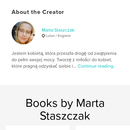
może wskazywać obrazki, powtarzać słowa,
odpowiadać na pytania:
About the Creator
„Co robi bohater?” „Jak się teraz czuje?”
Marta Staszczak
„Dlaczego?”
Luton / England
Jestem kobietą, która przeszła drogę od zwątpienia
Książeczka wspiera:
do pełni swojej mocy. Tworzę z miłości do kobiet,
które pragną odzyskać siebie i...
Continue reading
rozwój emocjonalny,
Books by Marta
empatię,
Staszczak
koncentrację i uwagę,