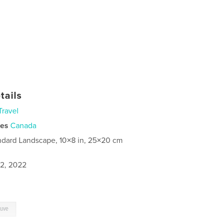
tails
Travel
ies
Canada
ndard Landscape, 10×8 in, 25×20 cm
2, 2022
euve