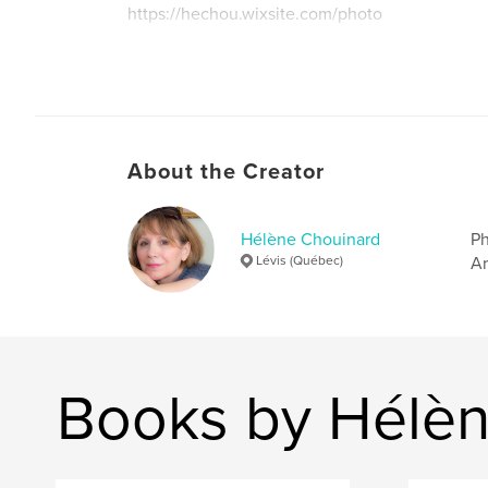
https://hechou.wixsite.com/photo
About the Creator
Hélène Chouinard
Ph
Lévis (Québec)
Ar
Books by Hélèn