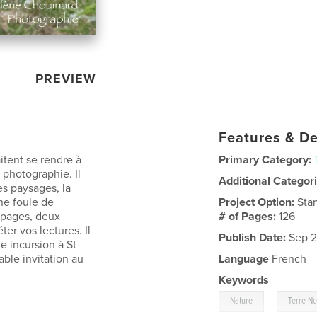
PREVIEW
Features & De
tent se rendre à
Primary Category:
 photographie. Il
Additional Categor
es paysages, la
ne foule de
Project Option:
Sta
6 pages, deux
# of Pages:
126
ter vos lectures. Il
Publish Date:
Sep 2
e incursion à St-
able invitation au
Language
French
Keywords
,
Nature
Terre-N