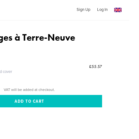
Sign Up
Log In
es à Terre-Neuve
£55.57
ed cover
VAT will be added at checkout.