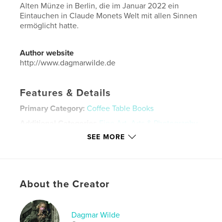
Alten Münze in Berlin, die im Januar 2022 ein
Eintauchen in Claude Monets Welt mit allen Sinnen
ermöglicht hatte.
Author website
http://www.dagmarwilde.de
Features & Details
Primary Category:
Coffee Table Books
Additional Categories
Fine Art
,
Arts & Photography
Books
SEE MORE
Project Option:
Standard Landscape, 10×8 in, 25×20
cm
# of Pages:
34
Publish Date:
Jan 30, 2022
About the Creator
Language
German
Keywords
Dagmar Wilde