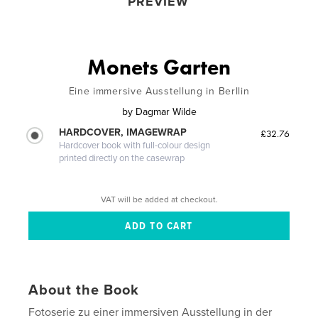
PREVIEW
Monets Garten
Eine immersive Ausstellung in Berllin
by
Dagmar Wilde
HARDCOVER, IMAGEWRAP
£32.76
Hardcover book with full-colour design
printed directly on the casewrap
VAT will be added at checkout.
About the Book
Fotoserie zu einer immersiven Ausstellung in der