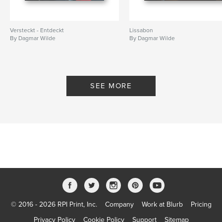
Versteckt - Entdeckt
Lissabon
By Dagmar Wilde
By Dagmar Wilde
SEE MORE
© 2016 - 2026 RPI Print, Inc.
Company
Work at Blurb
Pricing
Privacy Policy
Cookie Policy
Support
Sitemap