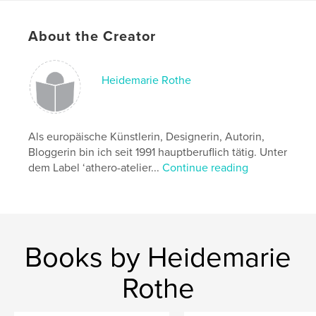
Primary Category:
Fine Art
Additional Categories
Arts & Photography Books
About the Creator
Project Option:
US Letter, 8.5×11 in, 22×28 cm
# of Pages:
48
Heidemarie Rothe
Publish Date:
Jan 18, 2022
Language
German
Keywords
Als europäische Künstlerin, Designerin, Autorin,
Bloggerin bin ich seit 1991 hauptberuflich tätig. Unter
,
,
Stoffdrucke
Kunst
Spiegelung
dem Label ‘athero-atelier...
Continue reading
Books by Heidemarie
Rothe