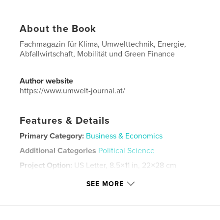
About the Book
Fachmagazin für Klima, Umwelttechnik, Energie,
Abfallwirtschaft, Mobilität und Green Finance
Author website
https://www.umwelt-journal.at/
Features & Details
Primary Category:
Business & Economics
Additional Categories
Political Science
Project Option:
US Letter, 8.5×11 in, 22×28 cm
# of Pages:
32
SEE MORE
Publish Date:
Dec 02, 2021
Language
German
Keywords