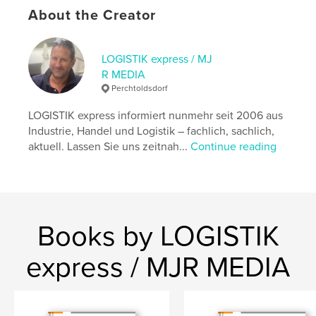
About the Creator
,
,
,
Mobilität
Abfallwirtschaft
Energie
Klima/Umwelt
LOGISTIK express / MJ
R MEDIA
Perchtoldsdorf
LOGISTIK express informiert nunmehr seit 2006 aus
Industrie, Handel und Logistik – fachlich, sachlich,
aktuell. Lassen Sie uns zeitnah...
Continue reading
Books by LOGISTIK
express / MJR MEDIA