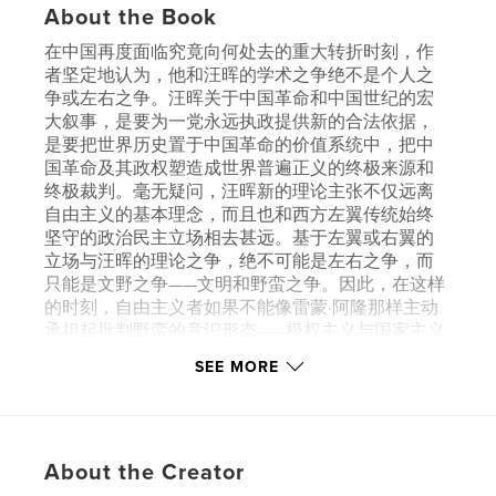
About the Book
在中国再度面临究竟向何处去的重大转折时刻，作
者坚定地认为，他和汪晖的学术之争绝不是个人之
争或左右之争。汪晖关于中国革命和中国世纪的宏
大叙事，是要为一党永远执政提供新的合法依据，
是要把世界历史置于中国革命的价值系统中，把中
国革命及其政权塑造成世界普遍正义的终极来源和
终极裁判。毫无疑问，汪晖新的理论主张不仅远离
自由主义的基本理念，而且也和西方左翼传统始终
坚守的政治民主立场相去甚远。基于左翼或右翼的
立场与汪晖的理论之争，绝不可能是左右之争，而
只能是文野之争——文明和野蛮之争。因此，在这样
的时刻，自由主义者如果不能像雷蒙·阿隆那样主动
承担起批判野蛮的意识形态——极权主义与国家主义
——的历史使命，坚守住天命赋予知识人的基本德
SEE MORE
性，那将是不可饶恕的失职。诚如阿伦特所说：“思
想风暴的表征不是知识，而是分别善恶、辨识美丑
的那种能力。而这在那罕见的危机时刻的确可能阻
止灾难。
About the Creator
这是真正的思想者在亲自见证了历史的至暗时刻人