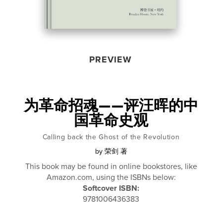
PREVIEW
为革命招魂——评汪晖的中
国革命史观
Calling back the Ghost of the Revolution
by
荣剑 著
This book may be found in online bookstores, like
Amazon.com, using the ISBNs below:
Softcover ISBN:
9781006436383