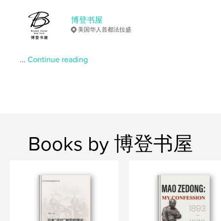
性的力量后向人们发出的忠告，经由文明与野蛮的
终极体验所构成的个人生命中最不可动摇的信念，
博登书屋
那就是对依靠暴力、镇压与欺骗而苟且偷生的一切
美国华人首都法拉盛
理论，坚决说不！
...
Continue reading
Features & Details
Primary Category:
Political Science
Additional Categories
China
Project Option:
6×9 in, 15×23 cm
# of Pages:
152
Books by 博登书屋
ISBN
Softcover: 9781006436383
Publish Date:
Oct 05, 2021
Language
Undetermined
Keywords
,
,
House
Bouden
博登书屋