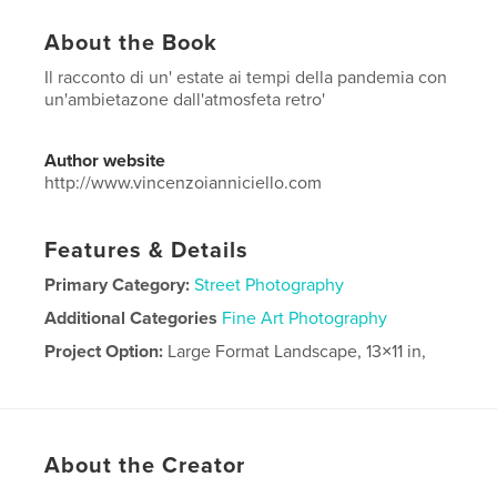
About the Book
Il racconto di un' estate ai tempi della pandemia con
un'ambietazone dall'atmosfeta retro'
Author website
http://www.vincenzoianniciello.com
Features & Details
Primary Category:
Street Photography
Additional Categories
Fine Art Photography
Project Option:
Large Format Landscape, 13×11 in,
33×28 cm
# of Pages:
124
Publish Date:
Sep 28, 2020
Language
Italian
About the Creator