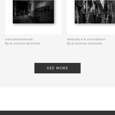
manicomiocriminale
Verbicaro e le sue tradizioni
By di vincenzo ianniciello
By di vincenzo ianniciello
SEE MORE