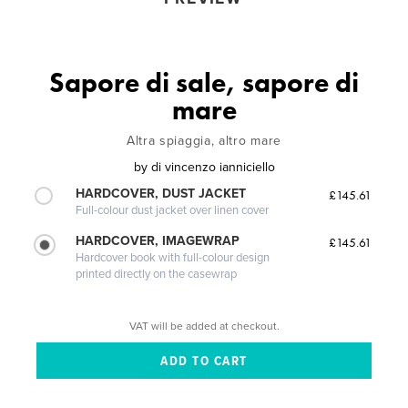
Sapore di sale, sapore di
mare
Altra spiaggia, altro mare
by
di vincenzo ianniciello
HARDCOVER, DUST JACKET
£145.61
Full-colour dust jacket over linen cover
HARDCOVER, IMAGEWRAP
£145.61
Hardcover book with full-colour design
printed directly on the casewrap
VAT will be added at checkout.