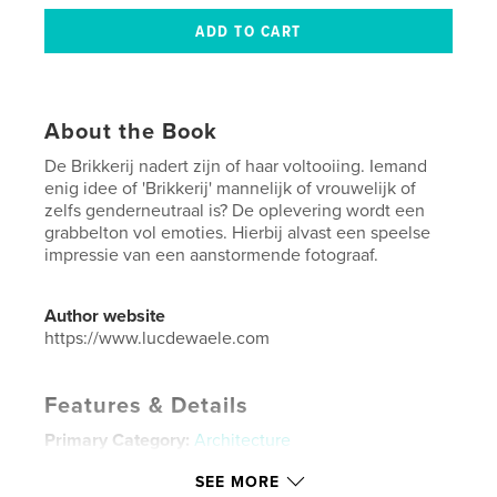
About the Book
De Brikkerij nadert zijn of haar voltooiing. Iemand
enig idee of 'Brikkerij' mannelijk of vrouwelijk of
zelfs genderneutraal is? De oplevering wordt een
grabbelton vol emoties. Hierbij alvast een speelse
impressie van een aanstormende fotograaf.
Author website
https://www.lucdewaele.com
Features & Details
Primary Category:
Architecture
Additional Categories
Fine Art Photography
,
SEE MORE
Belgium