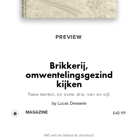
PREVIEW
Brikkerij,
omwentelingsgezind
kijken
Twee kanten, en soms drie, vier en vijf.
by
Lucas Dewaele
MAGAZINE
£42.99
VAT will be added at checkout.