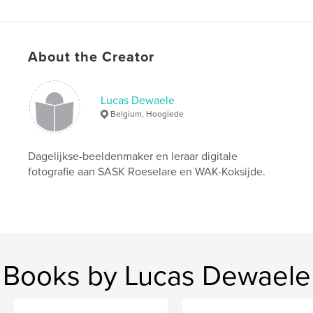
Project Option:
US Letter, 8.5×11 in, 22×28 cm
# of Pages:
180
Publish Date:
Aug 25, 2020
About the Creator
Language
Dutch
Keywords
Lucas Dewaele
Belgium, Hooglede
,
,
,
Lucas Dewaele
architectuur
Veurne
Suikerpark
Dagelijkse-beeldenmaker en leraar digitale
fotografie aan SASK Roeselare en WAK-Koksijde.
Books by Lucas Dewaele